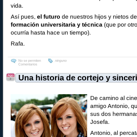
vida.
Así pues,
el futuro
de nuestros hijos y nietos d
formación universitaria y técnica
(que por otr
ocurría hasta hace un tiempo).
Rafa.
No se permiten
ninguno
Comentarios
Ago
Una historia de cortejo y sincer
3
De camino al cin
amigo Antonio, q
sus dos hermanas
Josefa.
Antonio, al percat