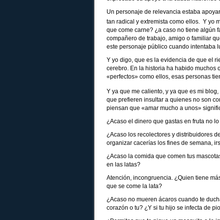
Un personaje de relevancia estaba apoyand
tan radical y extremista como ellos. Y y
que come carne? ¿a caso no tiene algún fa
compañero de trabajo, amigo o familiar q
este personaje público cuando intentaba 
Y yo digo, que es la evidencia de que el 
cerebro. En la historia ha habido muchos
«perfectos» como ellos, esas personas tie
Y ya que me caliento, y ya que es mi blog, 
que prefieren insultar a quienes no son c
piensan que «amar mucho a unos» signifi
¿Acaso el dinero que gastas en fruta no lo 
¿Acaso los recolectores y distribuidores d
organizar cacerías los fines de semana, ir
¿Acaso la comida que comen tus mascotas 
en las latas?
Atención, incongruencia. ¿Quien tiene más 
que se come la lata?
¿Acaso no mueren ácaros cuando te ducha
corazón o tu? ¿Y si tu hijo se infecta de pio