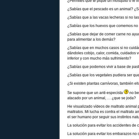
¿Permites que te pique un mosquito o le 
¿Sabías que el pescado es un animal? ¿Sa
¿Sabías que a las vacas lecheras si no l
¿Sabías que los huevos que comemos no
¿Sabías que dejar de comer carne no ayud
para alimentar a los demás?
¿Sabías que en muchos casos si no cuidá
dándoles cobijo, calor, comida, cuidados v
inferior y con mucho más sufrimiento?
¿Sabías que podemos vivir a base de pastil
¿Sabías que los vegetales pudiera ser qu
¿Si existen plantas carnívoras, también e
Se supone que un anti-especista
no ben
atacado por un animal, … ¿que se joda?
He visualizado vídeos de maltrato animal 
maltratos. Mi lucha es contra el maltrato a
el ser humano por seguir sus instintos nat
La solución para evitar los accidentes de 
La solución para evitar los embarazos no 