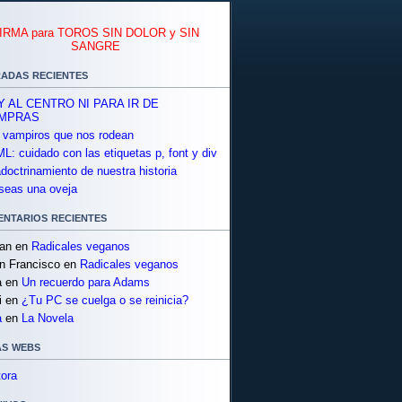
IRMA para TOROS SIN DOLOR y SIN
SANGRE
adas recientes
Y AL CENTRO NI PARA IR DE
MPRAS
 vampiros que nos rodean
L: cuidado con las etiquetas p, font y div
adoctrinamiento de nuestra historia
seas una oveja
ntarios recientes
ian
en
Radicales veganos
n Francisco
en
Radicales veganos
a
en
Un recuerdo para Adams
i
en
¿Tu PC se cuelga o se reinicia?
a
en
La Novela
s webs
tora