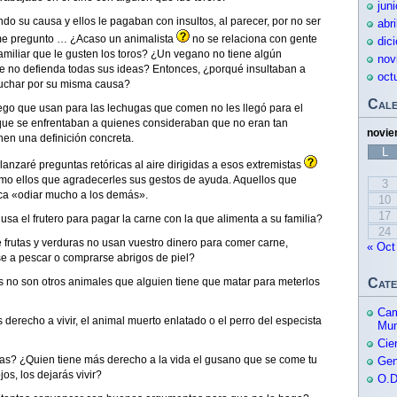
jun
o su causa y ellos le pagaban con insultos, al parecer, por no ser
abr
o me pregunto … ¿Acaso un animalista
no se relaciona con gente
dic
miliar que le gusten los toros? ¿Un vegano no tiene algún
nov
ue no defienda todas sus ideas? Entonces, ¿porqué insultaban a
oct
luchar por su misma causa?
Cale
riego que usan para las lechugas que comen no les llegó para el
 que se enfrentaban a quienes consideraban que no eran tan
novie
nen una definición concreta.
L
lanzaré preguntas retóricas al aire dirigidas a esos extremistas
omo ellos que agradecerles sus gestos de ayuda. Aquellos que
3
ca «odiar mucho a los demás».
10
17
usa el frutero para pagar la carne con la que alimenta a su familia?
24
e frutas y verduras no usan vuestro dinero para comer carne,
« Oct
se a pescar o comprarse abrigos de piel?
no son otros animales que alguien tiene que matar para meterlos
Cate
Cam
derecho a vivir, el animal muerto enlatado o el perro del especista
Mu
Cie
s? ¿Quien tiene más derecho a la vida el gusano que se come tu
Gen
jos, los dejarás vivir?
O.D