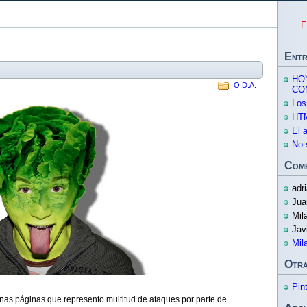
F
Entr
HO
O.D.A.
CO
Los
HTM
El 
No 
Come
adr
Jua
Mil
Jav
Mil
Otra
Pin
nas páginas que represento multitud de ataques por parte de