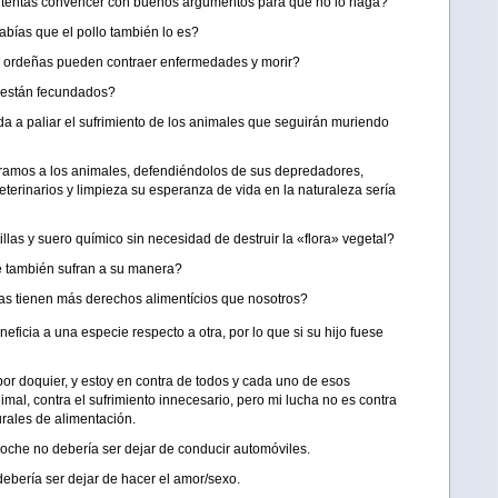
intentas convencer con buenos argumentos para que no lo haga?
bías que el pollo también lo es?
as ordeñas pueden contraer enfermedades y morir?
 están fecundados?
a a paliar el sufrimiento de los animales que seguirán muriendo
ramos a los animales, defendiéndolos de sus depredadores,
eterinarios y limpieza su esperanza de vida en la naturaleza sería
las y suero químico sin necesidad de destruir la «flora» vegetal?
e también sufran a su manera?
llas tienen más derechos alimentícios que nosotros?
eficia a una especie respecto a otra, por lo que si su hijo fuese
por doquier, y estoy en contra de todos y cada uno de esos
nimal, contra el sufrimiento innecesario, pero mi lucha no es contra
urales de alimentación.
coche no debería ser dejar de conducir automóviles.
debería ser dejar de hacer el amor/sexo.