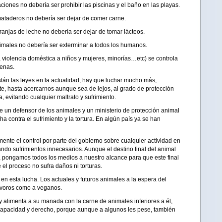
ciones no debería ser prohibir las piscinas y el baño en las playas.
 mataderos no debería ser dejar de comer carne.
granjas de leche no debería ser dejar de tomar lácteos.
animales no debería ser exterminar a todos los humanos.
, violencia doméstica a niños y mujeres, minorías…etc) se controla
penas.
stán las leyes en la actualidad, hay que luchar mucho más,
, hasta acercarnos aunque sea de lejos, al grado de protección
, evitando cualquier maltrato y sufrimiento.
e un defensor de los animales y un ministerio de protección animal
a contra el sufrimiento y la tortura. En algún país ya se han
te el control por parte del gobierno sobre cualquier actividad en
ando sufrimientos innecesarios. Aunque el destino final del animal
n, pongamos todos los medios a nuestro alcance para que este final
el proceso no sufra daños ni torturas.
en esta lucha. Los actuales y futuros animales a la espera del
nívoros como a veganos.
 alimenta a su manada con la carne de animales inferiores a él,
apacidad y derecho, porque aunque a algunos les pese, también