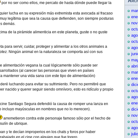
Arch
por no ser como ellos, me percato de hasta dónde puede llegar la
mar
uier lucha en su expresión más extremista esta avocada al fracaso
ene
 muy legítima que sea la causa que defienden, son siempre posturas
nov
os demás.
oct
cima de la pirámide alimenticia en este planeta, guste o no guste
ago
oct
 para servir, cuidar, proteger y alimentar a los otros animales a
ago
otez. Ningún animal en la naturaleza se comporta así con sus
jun
may
de alimentación vegana la cual lógicamente sólo puede ser
abr
sarrollados (al carecer las personas que viven en países
mar
a mantener una vida sana con este tipo de alimentación)
ene
deré luchando para evitar su sufrimiento. Pero no permitiré que
dic
er nacido y querer seguir siendo omnívoro, esto es ridículo y propio
oct
ago
ene
e cine Santiago Segura defendió la causa de romper una lanza en
 (no incluyo mayúsculas en nombres que no lo merecen).
dic
nov
arremetieron contra este personaje famoso sólo por el hecho de
oct
sulín de ubrique.
ago
ban y le decían improperios en los chats y foros por haber
juli
abajado en el cine con alguien que fue torero.