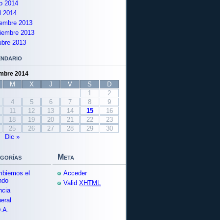
io 2014
il 2014
iembre 2013
iembre 2013
ubre 2013
ndario
mbre 2014
M
X
J
V
S
D
1
2
4
5
6
7
8
9
11
12
13
14
15
16
18
19
20
21
22
23
25
26
27
28
29
30
Dic »
gorías
Meta
biemos el
Acceder
ndo
Valid
XHTML
ncia
eral
.A.