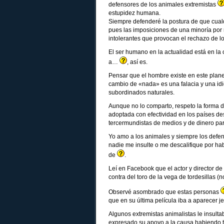
defensores de los animales extremistas
estupidez humana.
Siempre defenderé la postura de que cualq
pues las imposiciones de una minoría por
intolerantes que provocan el rechazo de l
El ser humano en la actualidad está en la 
a…
, así es.
Pensar que el hombre existe en este planeta
cambio de «nada» es una falacia y una idi
subordinados naturales.
Aunque no lo comparto, respeto la forma 
adoptada con efectividad en los países de
tercermundistas de medios y de dinero par
Yo amo a los animales y siempre los defen
nadie me insulte o me descalifique por hab
de
.
Leí en Facebook que el actor y director d
contra del toro de la vega de tordesillas
Observé asombrado que estas personas
que en su última película iba a aparecer je
Algunos extremistas animalistas le insulta
expresado su apoyo a la causa habiendo tr