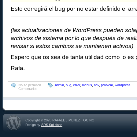
Esto corregirá el bug por no estar definido el a
(las actualizaciones de WordPress pueden solap
archivos de sistema por lo que después de real
revisar si estos cambios se mantienen activos)
Espero que os sea de tanta utilidad como lo es 
Rafa.
No se permiten
admin
,
bug
,
error
,
menus
,
nav
,
problem
,
wordpress
Comentarios
Copyright © 2026 RAFAEL JIMENEZ TOCINO
Design by
SRS Solutions