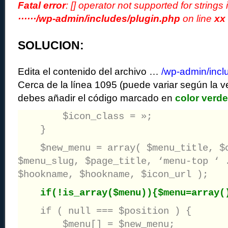
Fatal error
: [] operator not supported for strings
······/wp-admin/includes/plugin.php
on line
xx
SOLUCION:
Edita el contenido del archivo …
/wp-admin/incl
Cerca de la línea 1095 (puede variar según la 
debes añadir el código marcado en
color verde
$icon_class = »;
}
$new_menu = array( $menu_title, $c
$menu_slug, $page_title, ‘menu-top ‘ 
$hookname, $hookname, $icon_url );
if(!is_array($menu)){$menu=array(
if ( null === $position ) {
$menu[] = $new_menu;