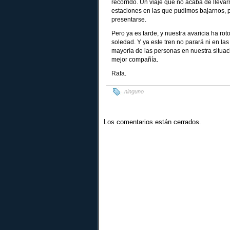
recorrido. Un viaje que no acaba de llevar
estaciones en las que pudimos bajarnos, p
presentarse.
Pero ya es tarde, y nuestra avaricia ha ro
soledad. Y ya este tren no parará ni en 
mayoría de las personas en nuestra situac
mejor compañía.
Rafa.
ninguno
Los comentarios están cerrados.
RSS
feed de esta publicación (comentarios