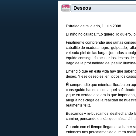
Oct
Deseos
28
Extraido de mi diario, 1 julio 2008
El niño no callaba: “Lo quiero, lo quiero, 
Finalmente comprendió que jamás conseguir
caballito de madera negro, golpeado, rall
veteada piel de las largas jornadas cabal
équido conseguiría acallar los deseos de s
largo de la profundidad del pasillo iluminad
Entendió que en esta vida hay que saber p
deseo. Y ese deseo es, en todos los casos 
Él comprendió que mientras lloraba en aq
conseguido hacerse con aquel sofisticado v
y que en verdad eso era lo que importaba, e
alegría nos ciega de la realidad de nuestr
realmente feliz.
Buscamos y re-buscamos, deshechando la m
camino, pensando quizás que más allá hab
Cuando con el tiempo llegamos a haber suf
entonces nos percatamos de que en realida