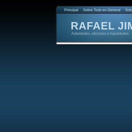
Principal
Sobre Todo en General
Sob
RAFAEL JI
Actividades, aficiones e inquietudes