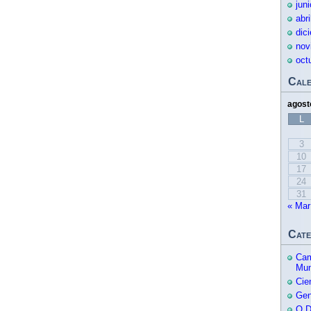
jun
abr
dic
nov
oct
Cale
agost
L
3
10
17
24
31
« Mar
Cate
Cam
Mu
Cie
Gen
O.D