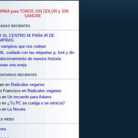
IRMA para TOROS SIN DOLOR y SIN
SANGRE
adas recientes
Y AL CENTRO NI PARA IR DE
MPRAS
 vampiros que nos rodean
L: cuidado con las etiquetas p, font y div
adoctrinamiento de nuestra historia
seas una oveja
ntarios recientes
ian
en
Radicales veganos
n Francisco
en
Radicales veganos
a
en
Un recuerdo para Adams
i
en
¿Tu PC se cuelga o se reinicia?
a
en
La Novela
s webs
tora