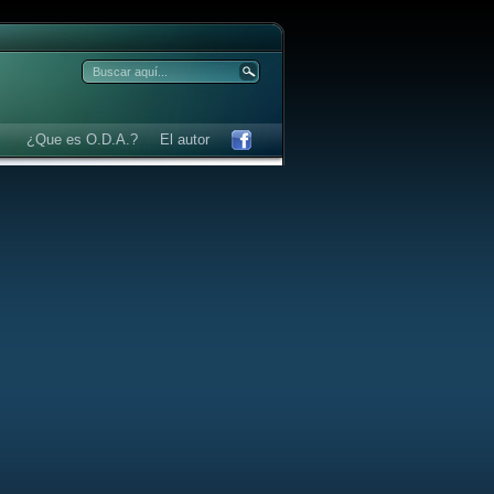
¿Que es O.D.A.?
El autor