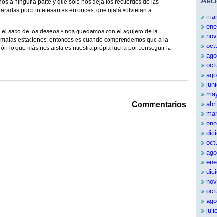
Arch
nos a ninguna parte y que sólo nos deja los recuerdos de las
aradas poco interesantes entonces, que ojalá volvieran a
mar
ene
to el saco de los deseos y nos quedamos con el agujero de la
nov
las malas estaciones; entonces es cuando comprendemos que a la
oct
ión lo que más nos aisla es nuestra própia lucha por conseguir la
ago
oct
ago
jun
may
Commentarios
abr
mar
ene
dic
oct
ago
ene
dic
)
nov
oct
ago
juli