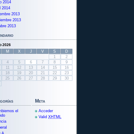
io 2014
il 2014
iembre 2013
iembre 2013
ubre 2013
ndario
o 2026
M
X
J
V
S
D
1
2
4
5
6
7
8
9
11
12
13
14
15
16
18
19
20
21
22
23
25
26
27
28
29
30
gorías
Meta
biemos el
Acceder
ndo
Valid
XHTML
ncia
eral
.A.