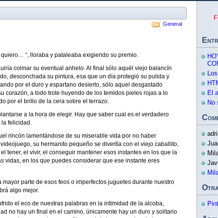
F
General
Entr
lo quiero… “, lloraba y pataleaba exigiendo su premio.
HO
CO
ía colmar su eventual anhelo. Al final sólo aquél viejo balancín
Los
ado, desconchada su pintura, esa que un día protegió su pulida y
HTM
gando por el duro y espartano desierto, sólo aquel desgastado
El 
u corazón, a todo trote huyendo de los temidos pieles rojas a lo
o por el brillo de la cera sobre el terrazo.
No 
lantarse a la hora de elegir. Hay que saber cual es el verdadero
Come
la felicidad.
adr
uel rincón lamentándose de su miserable vida por no haber
Jua
ideojuego, su hermanito pequeño se divertía con el viejo caballito,
l tener, el vivir, el conseguir mantener esos instantes en los que la
Mil
as vidas, en los que puedes considerar que ese instante eres
Jav
Mil
ayor parte de esos feos o imperfectos juguetes durante nuestro
Otra
rá algo mejor.
rido el eco de nuestras palabras en la intimidad de la alcoba,
Pin
d no hay un final en el camino, únicamente hay un duro y solitario